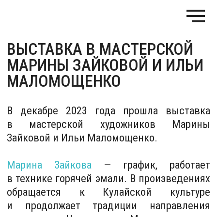
ВЫСТАВКА В МАСТЕРСКОЙ
МАРИНЫ ЗАЙКОВОЙ И ИЛЬИ
МАЛОМОЩЕНКО
В декабре 2023 года прошла выставка
в мастерской художников Марины
Зайковой и Ильи Маломощенко.
Марина Зайкова
— график, работает
в технике горячей эмали. В произведениях
обращается к Кулайской культуре
и продолжает традиции направления
неоархаика. На выставке Марина показала
живопись, эмаль и объекты, созданные
за последние 5 лет.
Илья Маломощенко (Wince)
— график
и уличный художник, автор муралов
в Томске, Новокузнецке, Нижнем-