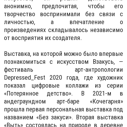
прошла первая персональная выставка под
названием «Без закуси». Вторая выставка
«Выть» состоялась на природе в деревне
Заварзино. Художник принимал участие в
двух фестивалях уличного искусства Street
Vision, паблик-арт-фестивале «мУкА.
Склады искусства» и Лаборатории «PubLab
1. Археология без лопаты» (Красноярск).
Произведения Взакусь не часто можно
увидеть на выставках, их больше в
цифровом пространстве. Собирая коллажи
из разных фотографий, вырезок из
журналов и комбинируя их с графикой с
помощью Photoshop, он создает жуткий
мир тоски и безысходности. Эстетизируя
смерть и чудовищ, Взакусь придумывает
свою мифологию, главный мотив которой
— беспросветная тоска и разложение.
Наряду с коллажами, занимается
инсталляцией и работает с объектами.