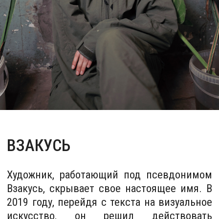
ВЗАКУСЬ
Художник, работающий под псевдонимом
Взакусь, скрывает свое настоящее имя. В
2019 году, перейдя с текста на визуальное
искусство, он решил действовать
анонимно, предпочитая, чтобы его
творчество воспринимали без связи с
личностью, а впечатление о
произведениях складывалось независимо
от восприятия их создателя.
Выставка, на которой можно было впервые
познакомиться с искусством Взакусь, —
фестиваль арт-антропологии
Depressed_Fest 2020 года, где художник
показал цифровые коллажи из серии
«Потерянное детство». В 2021-м в
андеграундном арт-баре «Кочегарня»