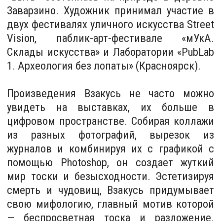
Взакусь выставляется как на
андеграундных площадках, так и в
институциях. В 2023 году принимал участие
в кураторском проекте Нади Котовой
«Меланхолия» в Музейном центре
«Площадь Мира».
Текст: Лукия Мурина